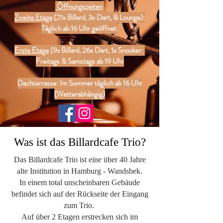
Öffnungszeiten
Zweite Etage
(21x Billard, 3x Dart, & Lounge):
Täglich ab 16 Uhr geöffnet.
Erste Etage
(9x Billard, 26x Dart, 1x Snooker:
Freitags & Samstags ab 19 Uhr
Dachterrasse: Im Sommer täglich ab 16 Uhr
(Wetterabhängig)
Was ist das Billardcafe Trio?
Das Billardcafe Trio ist eine über 40 Jahre
alte Institution in Hamburg - Wandsbek.
In einem total unscheinbaren Gebäude
befindet sich auf der Rückseite der Eingang
zum Trio.
Auf über 2 Etagen erstrecken sich im